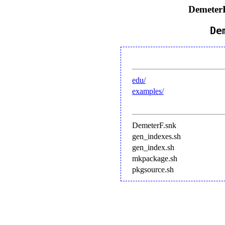
DemeterF
De
edu/
examples/
DemeterF.snk
gen_indexes.sh
gen_index.sh
mkpackage.sh
pkgsource.sh